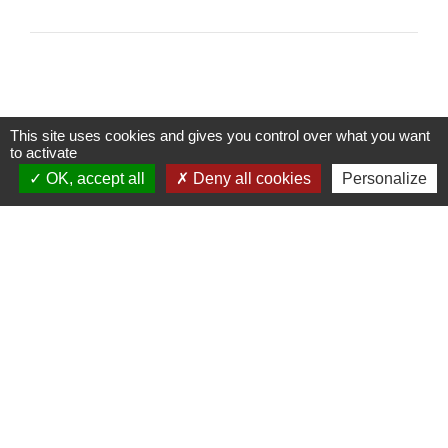
This site uses cookies and gives you control over what you want
Contacts
to activate
OK, accept all
Deny all cookies
Personalize
Commune de Loyat
Rue de la Mairie
56800 Loyat - FRANCE
Mentions légales
-
Politique de confidentialité
-
Accessibilité
-
Plan du site
-
Gestion des cookies