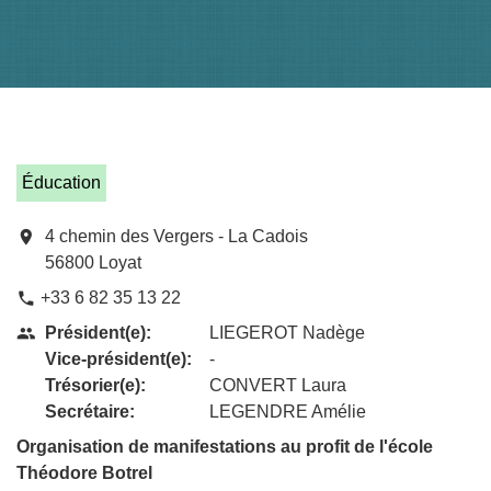
Éducation
location_on
4 chemin des Vergers - La Cadois
56800 Loyat
+33 6 82 35 13 22
phone
Président(e):
LIEGEROT Nadège
people
Vice-président(e):
-
Trésorier(e):
CONVERT Laura
Secrétaire:
LEGENDRE Amélie
Organisation de manifestations au profit de l'école
Théodore Botrel