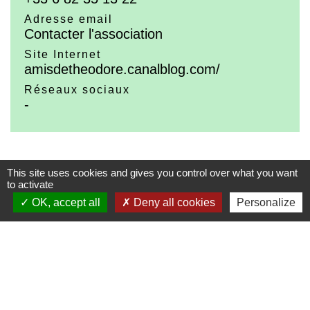
Adresse email
Contacter l'association
Site Internet
amisdetheodore.canalblog.com/
Réseaux sociaux
-
This site uses cookies and gives you control over what you want
to activate
Contacts
OK, accept all
Deny all cookies
Personalize
Commune de Loyat
Rue de la Mairie
56800 Loyat - FRANCE