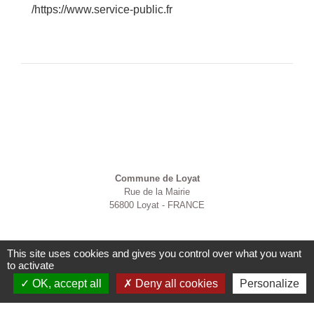
https://www.service-public.fr/
Contacts
Commune de Loyat
Rue de la Mairie
56800 Loyat - FRANCE
This site uses cookies and gives you control over what you want
to activate
OK, accept all
Deny all cookies
Personalize
Mentions légales
-
Politique de confidentialité
-
Accessibilité
-
Plan du site
-
Gestion des cookies