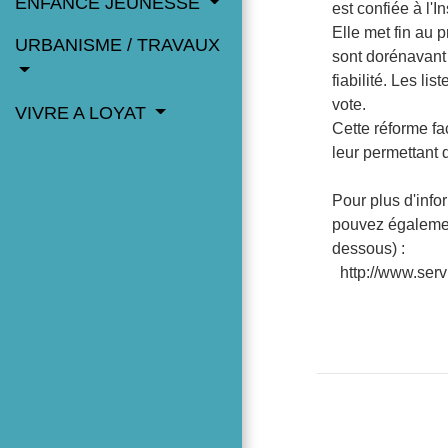
ENFANCE JEUNESSE
est confiée à l'
Elle met fin au 
URBANISME / TRAVAUX
sont dorénavant 
fiabilité. Les l
vote.
VIVRE A LOYAT
Cette réforme fac
leur permettant 
Pour plus d'info
pouvez également
dessous) :
http://www.serv