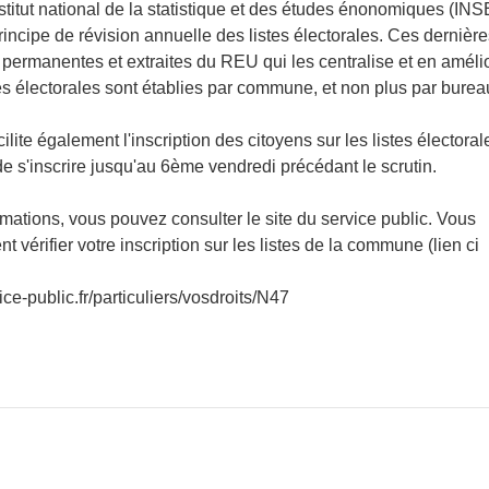
Institut national de la statistique et des études énonomiques (INS
principe de révision annuelle des listes électorales. Ces dernièr
permanentes et extraites du REU qui les centralise et en amélio
istes électorales sont établies par commune, et non plus par bure
ilite également l'inscription des citoyens sur les listes électora
de s'inscrire jusqu'au 6ème vendredi précédant le scrutin.
rmations, vous pouvez consulter le site du service public. Vous
 vérifier votre inscription sur les listes de la commune (lien ci
ice-public.fr/particuliers/vosdroits/N47