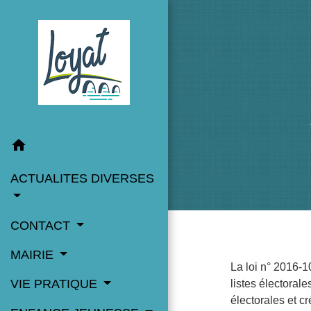
home
ACTUALITES DIVERSES
CONTACT
MAIRIE
La loi n° 2016-1
VIE PRATIQUE
listes électoral
électorales et c