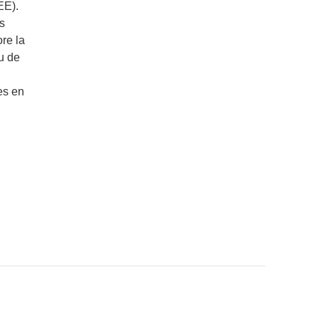
EE).
es
re la
au de
les en