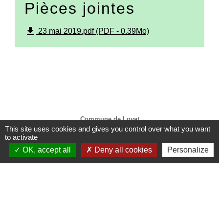
Pièces jointes
file_download
23 mai 2019.pdf (PDF - 0.39Mo)
Contacts
Commune de Loyat
This site uses cookies and gives you control over what you want
Rue de la Mairie
to activate
56800 Loyat - FRANCE
OK, accept all
Deny all cookies
Personalize
Mentions légales
-
Politique de confidentialité
-
Accessibilité
-
Plan du site
-
Gestion des cookies